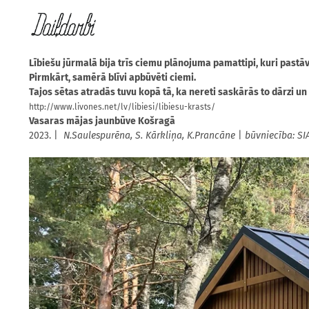
Lībiešu jūrmalā bija trīs ciemu plānojuma pamattipi, kuri pastāvē
Pirmkārt, samērā blīvi apbūvēti ciemi.
​Tajos sētas atradās tuvu kopā tā, ka nereti saskārās to dārzi u
http://www.livones.net/lv/libiesi/libiesu-krasts/
Vasaras mājas jaunbūve Košragā
2023. |
N.Saulespurēna, S. Kārkliņa, K.Prancāne
|
būvniecība: SI