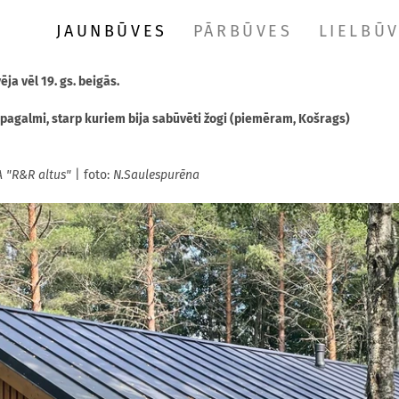
JAUNBŪVES
PĀRBŪVES
LIELBŪ
ja vēl 19. gs. beigās.
n pagalmi, starp kuriem bija sabūvēti žogi (piemēram, Košrags)
A "R&R altus"
| foto:
N.Saulespurēna