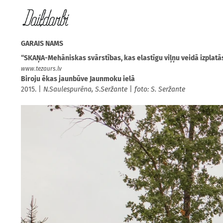
GARAIS NAMS
“SKAŅA-Mehāniskas svārstības, kas elastīgu viļņu veidā izplatās
www.tezaurs.lv
Biroju ēkas jaunbūve Jaunmoku ielā
2015. |
N.Saulespurēna, S.Seržante
|
foto: S. Seržante