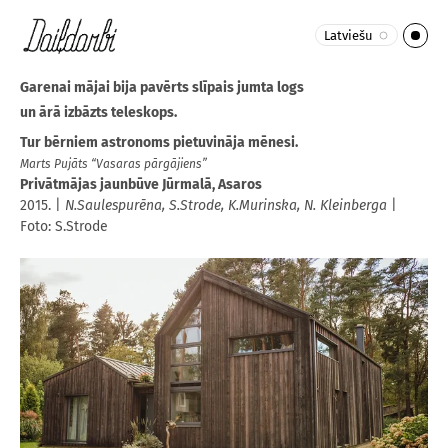
Latviešu
Garenai mājai bija pavērts slīpais jumta logs
un ārā izbāzts teleskops.
Tur bērniem astronoms pietuvināja mēnesi.
Marts Pujāts “Vasaras pārgājiens”
Privātmājas jaunbūve Jūrmalā, Asaros
2015. |
N.Saulespurēna, S.Strode, K.Murinska, N. Kleinberga
|
Foto: S.Strode