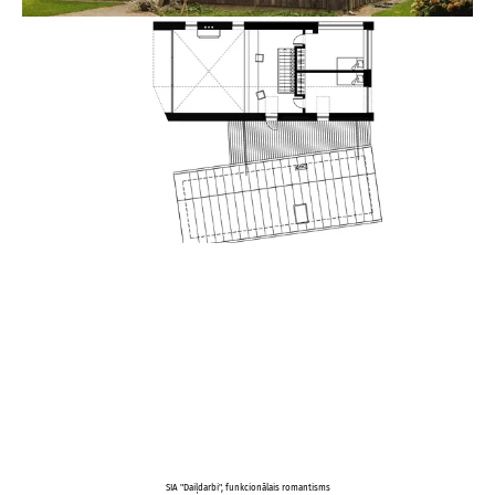
SIA "Daiļdarbi", funkcionālais romantisms