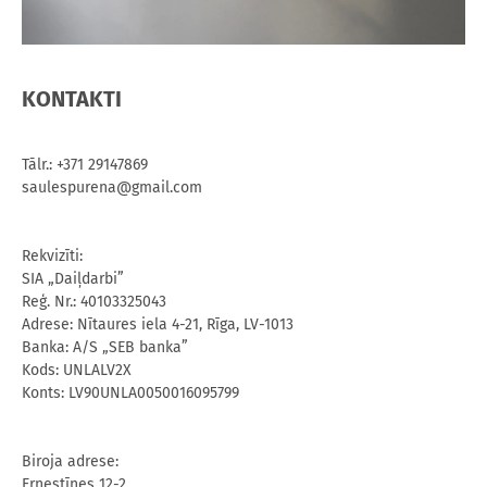
KONTAKTI
Tālr.: +371 29147869
​saulespurena@gmail.com
Rekvizīti:
SIA „Daiļdarbi”
Reģ. Nr.: 40103325043
Adrese: Nītaures iela 4-21, Rīga, LV-1013
Banka: A/S „SEB banka”
Kods: UNLALV2X
Konts: LV90UNLA0050016095799
Biroja adrese:
​Ernestīnes 12-2